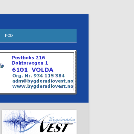
POD
KOR PÅ SØRE
HERØYFILMEN
MØTEPLASSEN