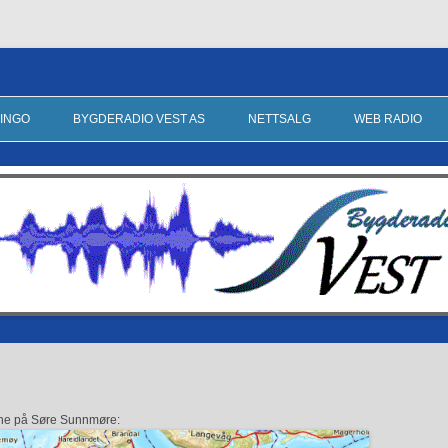
stein, Sande og Vannylven
INGO
BYGDERADIO VEST AS
NETTSALG
WEB RADIO
 SALGSSTADER
KONTAKT OSS HER
NETTSALG AV BINGOBONGER
AKSJER
BUTIKK
JOV – PÅ TUR
LYTTERAVGIFT
LMAR FRÅ VAKKER
LINKER
 PÅ NORDVESTLANDET
ane på Søre Sunnmøre: