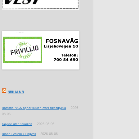
NRK M & R
2026-
Romsdal VGS opnar skulen etter dødsulykka
08-06
2026-08-06
Køyrde uten førarkort
2026-08-06
Brann i varebil i Tingvoll