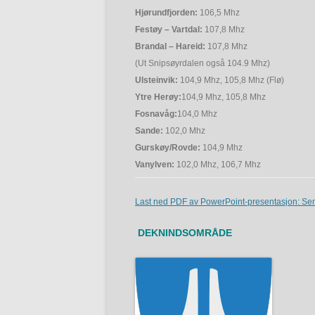
Hjørundfjorden:
106,5 Mhz
Festøy – Vartdal:
107,8 Mhz
Brandal – Hareid:
107,8 Mhz
(Ut Snipsøyrdalen også 104.9 Mhz)
Ulsteinvik:
104,9 Mhz, 105,8 Mhz (Flø)
Ytre Herøy:
104,9 Mhz, 105,8 Mhz
Fosnavåg:
104,0 Mhz
Sande:
102,0 Mhz
Gurskøy/Rovde:
104,9 Mhz
Vanylven:
102,0 Mhz, 106,7 Mhz
Last ned PDF av PowerPoint-presentasjon: Se
DEKNINDSOMRÅDE