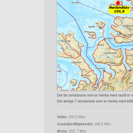
Dei tre sendarane som er merka med raudt er
Dei øvrige 7 sendarane som er merka med blå
Volda:
105,5 Mhz
Austefjord/Bjørkedal:
106,5 Mhz
Ørsta:
103, 7 Mhz