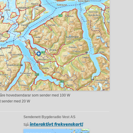
 våre hovedsendarar som sender med 100 W
tt sender med 20 W
Sendenett Bygderadio Vest AS
interaktivt frekvenskart!
Sjå