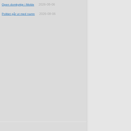
2026-08-06
Open domkyrkje i Molde
2026-08-06
Politiet går ut med namn