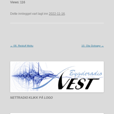
RSS FEED
Views: 116
Dette innlegget vart lagt inn
2022-11-16
.
Innleggsnavigering
←
08. Reidulf Moltu
10. Ola Goksøyr
→
NETTRADIO
KLIKK PÅ LOGO