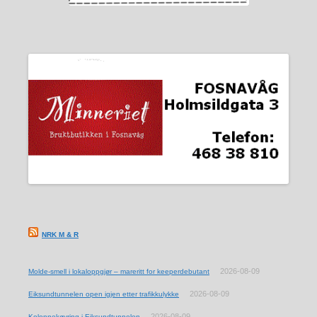
NRK M & R
2026-08-09
Molde-smell i lokaloppgjør – mareritt for keeperdebutant
2026-08-09
Eiksundtunnelen open igjen etter trafikkulykke
2026-08-09
Kolonnekøyring i Eiksundtunnelen