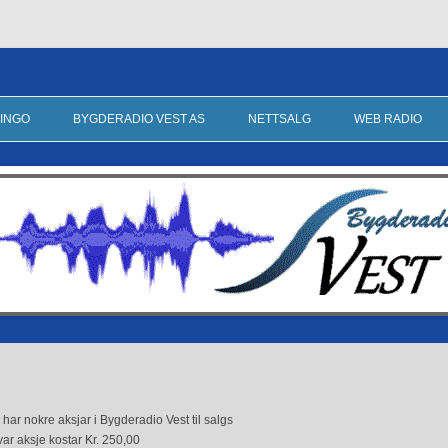
stein, Sande og Vannylven
INGO
BYGDERADIO VEST AS
NETTSALG
WEB RADIO
 SALGSSTADER
KONTAKT OSS HER
NETTSALG AV BINGOBONGER
AKSJER
BUTIKK
JOV – PÅ TUR
LYTTERAVGIFT
LMAR FRÅ VAKKER
LINKER
 PÅ NORDVESTLANDET
 har nokre aksjar i Bygderadio Vest til salgs
ar aksje kostar Kr. 250,00