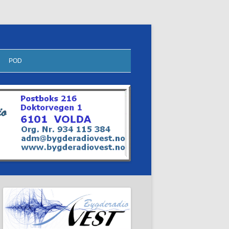
POD
KOR PÅ SØRE
HERØYFILMEN
MØTEPLASSEN