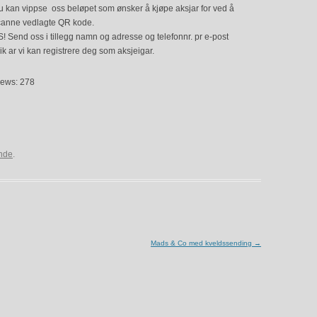
u kan vippse oss beløpet som ønsker å kjøpe aksjar for ved å
canne vedlagte QR kode.
! Send oss i tillegg namn og adresse og telefonnr. pr e-post
ik ar vi kan registrere deg som aksjeigar.
iews: 278
nde
.
Mads & Co med kveldssending
→