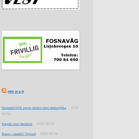
NRK M & R
2026-
Romsdal VGS opnar skulen etter dødsulykka
08-06
2026-08-06
Køyrde uten førarkort
2026-08-06
Brann i varebil i Tingvoll