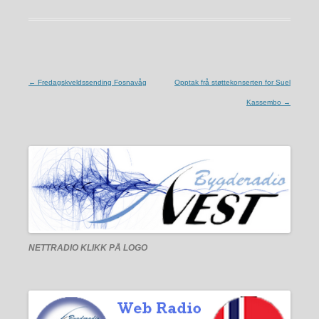
Innleggsnavigering
←
Fredagskveldssending Fosnavåg
Opptak frå støttekonserten for Suel
Kassembo
→
NETTRADIO
KLIKK PÅ LOGO