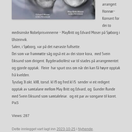
arrangert
Honnør-
Konsert for
dei to
medisinske Nobelprisvinnerne – MayBritt og Edvard Moser på Sjøborg i
Ulsteinvik.
Salen, i Sjøborg, var på det næraste fullsette.
Dei som var frammøtte såg også eit av dei store kora, med Svein
Eiksund som dirigent. BygderadioVest var til stades på arrangementet
og gjorde opptak. Fleire har spurt oss om når dei kan få høyre opptak
frå kvelden.
Tysdag 31.okt. kl18, torsd. kl 19 og fred.kl 15 sender vi eit redigert
opptak av samtalane mellom May Britt og Edvard, og Gunder Runde
med Svein Eiksund som samtaleleiar. og eit par av songane til koret.
PaS
Views: 287
Dette innlegget vart lagt inn
2023-10-25
i
Nyhende
.