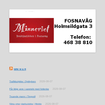
NRK M & R
2026-08-07
Trafikkulykke i Sykkylven
2026-08-07
Får ikkje vere i varetekt med fotlenke
2026-08-07
Truande mann i Tingvoll
2026-08-07
Sikta etter dødsulykke i Molde